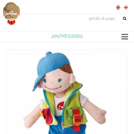
ᲞᲠᲝᲓᲣᲥᲪᲘᲐ