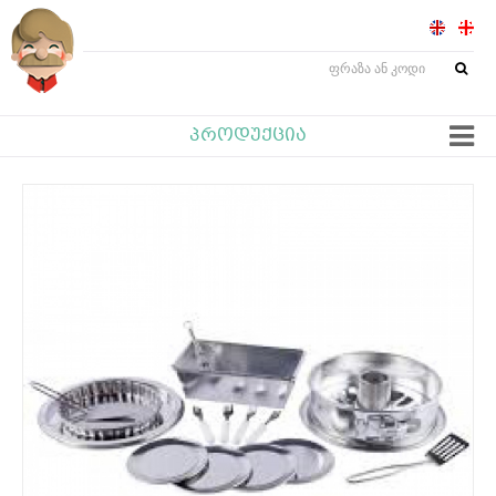
ᲞᲠᲝᲓᲣᲥᲪᲘᲐ