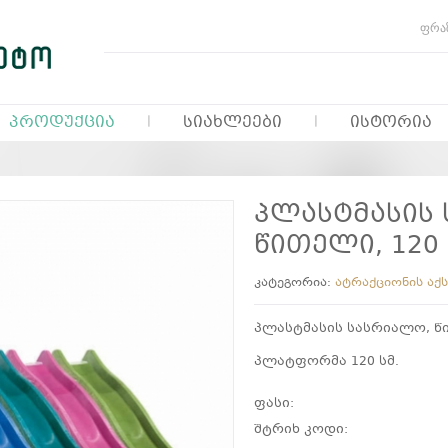
ᲞᲠᲝᲓᲣᲥᲪᲘᲐ
ᲡᲘᲐᲮᲚᲔᲔᲑᲘ
ᲘᲡᲢᲝᲠᲘᲐ
პლასტმასის
წითელი, 120 
კატეგორია:
ატრაქციონის აქს
პლასტმასის სასრიალო, 
პლატფორმა 120 სმ.
ფასი:
შტრიხ კოდი: