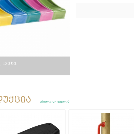
120 სმ.
დუქცია
იხილეთ ყველა